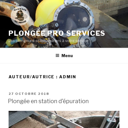
Aller
au
contenu
principal
PLONGÉE PRO SERVICES
Les plongeurs-scaphandriers à votre service
Menu
AUTEUR/AUTRICE :
ADMIN
PUBLIÉ
27 OCTOBRE 2018
LE
Plongée en station d’épuration
Lecteur
vidéo